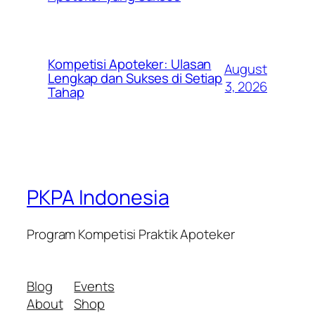
Kompetisi Apoteker: Ulasan
August
Lengkap dan Sukses di Setiap
3, 2026
Tahap
PKPA Indonesia
Program Kompetisi Praktik Apoteker
Blog
Events
About
Shop