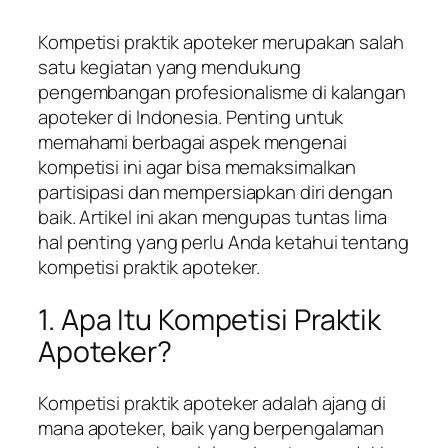
Kompetisi praktik apoteker merupakan salah
satu kegiatan yang mendukung
pengembangan profesionalisme di kalangan
apoteker di Indonesia. Penting untuk
memahami berbagai aspek mengenai
kompetisi ini agar bisa memaksimalkan
partisipasi dan mempersiapkan diri dengan
baik. Artikel ini akan mengupas tuntas lima
hal penting yang perlu Anda ketahui tentang
kompetisi praktik apoteker.
1. Apa Itu Kompetisi Praktik
Apoteker?
Kompetisi praktik apoteker adalah ajang di
mana apoteker, baik yang berpengalaman