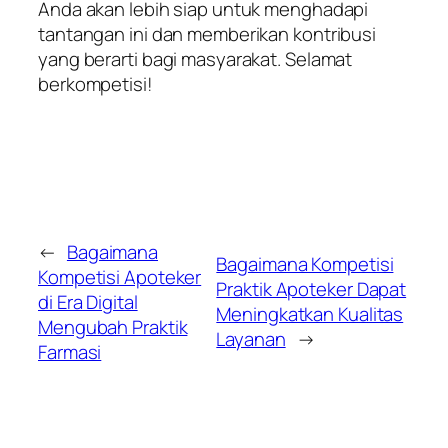
Anda akan lebih siap untuk menghadapi
tantangan ini dan memberikan kontribusi
yang berarti bagi masyarakat. Selamat
berkompetisi!
←
Bagaimana
Bagaimana Kompetisi
Kompetisi Apoteker
Praktik Apoteker Dapat
di Era Digital
Meningkatkan Kualitas
Mengubah Praktik
Layanan
→
Farmasi