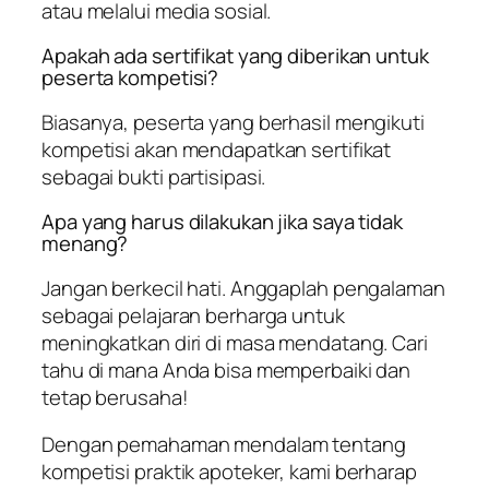
atau melalui media sosial.
Apakah ada sertifikat yang diberikan untuk
peserta kompetisi?
Biasanya, peserta yang berhasil mengikuti
kompetisi akan mendapatkan sertifikat
sebagai bukti partisipasi.
Apa yang harus dilakukan jika saya tidak
menang?
Jangan berkecil hati. Anggaplah pengalaman
sebagai pelajaran berharga untuk
meningkatkan diri di masa mendatang. Cari
tahu di mana Anda bisa memperbaiki dan
tetap berusaha!
Dengan pemahaman mendalam tentang
kompetisi praktik apoteker, kami berharap