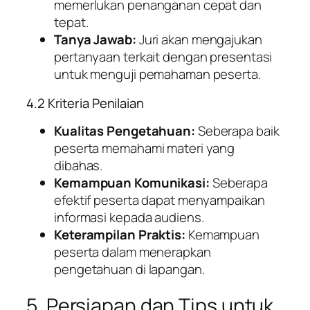
memerlukan penanganan cepat dan
tepat.
Tanya Jawab:
Juri akan mengajukan
pertanyaan terkait dengan presentasi
untuk menguji pemahaman peserta.
4.2 Kriteria Penilaian
Kualitas Pengetahuan:
Seberapa baik
peserta memahami materi yang
dibahas.
Kemampuan Komunikasi:
Seberapa
efektif peserta dapat menyampaikan
informasi kepada audiens.
Keterampilan Praktis:
Kemampuan
peserta dalam menerapkan
pengetahuan di lapangan.
5. Persiapan dan Tips untuk