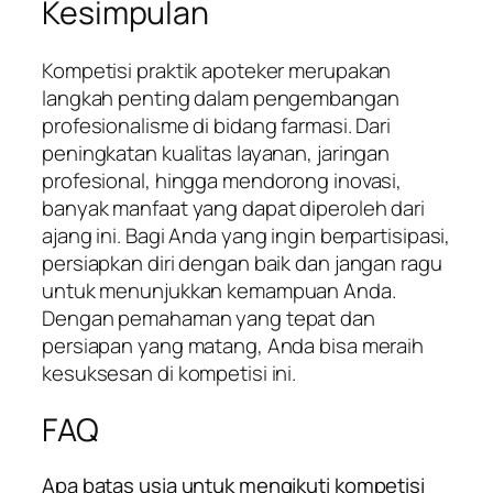
Kesimpulan
Kompetisi praktik apoteker merupakan
langkah penting dalam pengembangan
profesionalisme di bidang farmasi. Dari
peningkatan kualitas layanan, jaringan
profesional, hingga mendorong inovasi,
banyak manfaat yang dapat diperoleh dari
ajang ini. Bagi Anda yang ingin berpartisipasi,
persiapkan diri dengan baik dan jangan ragu
untuk menunjukkan kemampuan Anda.
Dengan pemahaman yang tepat dan
persiapan yang matang, Anda bisa meraih
kesuksesan di kompetisi ini.
FAQ
Apa batas usia untuk mengikuti kompetisi