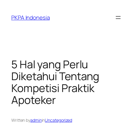
Skip
to
PKPA Indonesia
content
5 Hal yang Perlu
Diketahui Tentang
Kompetisi Praktik
Apoteker
Written by
admin
in
Uncategorized