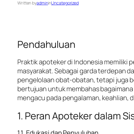
Written by
admin
in
Uncategorized
Pendahuluan
Praktik apoteker di Indonesia memilik
masyarakat. Sebagai garda terdepan d
pengelolaan obat-obatan, tetapi juga b
bertujuan untuk membahas bagaimana p
mengacu pada pengalaman, keahlian, da
1. Peran Apoteker dalam S
1.1. Edukasi dan Penyuluhan