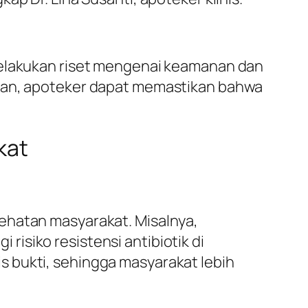
 melakukan riset mengenai keamanan dan
kian, apoteker dapat memastikan bahwa
kat
ehatan masyarakat. Misalnya,
isiko resistensi antibiotik di
 bukti, sehingga masyarakat lebih