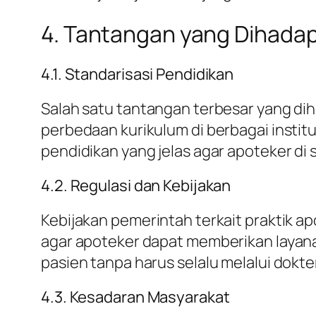
4. Tantangan yang Dihadap
4.1. Standarisasi Pendidikan
Salah satu tantangan terbesar yang diha
perbedaan kurikulum di berbagai instit
pendidikan yang jelas agar apoteker di
4.2. Regulasi dan Kebijakan
Kebijakan pemerintah terkait praktik a
agar apoteker dapat memberikan layana
pasien tanpa harus selalu melalui dokter
4.3. Kesadaran Masyarakat