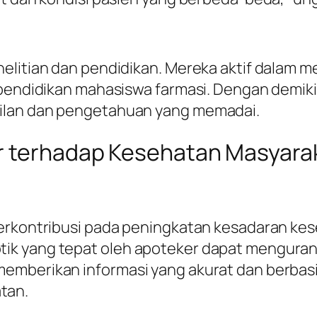
nelitian dan pendidikan. Mereka aktif dalam
m pendidikan mahasiswa farmasi. Dengan demi
ilan dan pengetahuan yang memadai.
er terhadap Kesehatan Masyara
berkontribusi pada peningkatan kesadaran kes
 yang tepat oleh apoteker dapat mengurangi r
emberikan informasi yang akurat dan berbasis
tan.