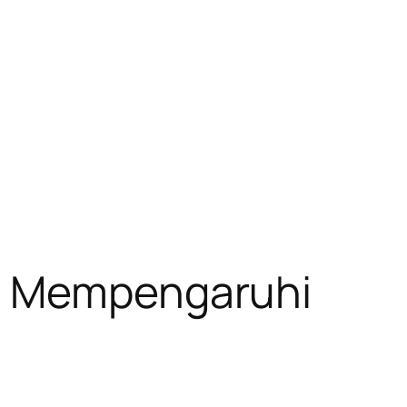
ia Mempengaruhi