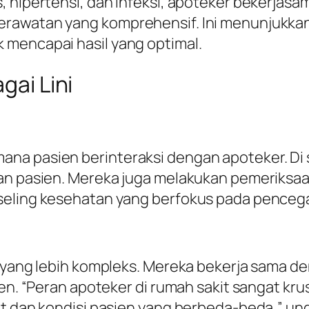
, hipertensi, dan infeksi, apoteker bekerjas
rawatan yang komprehensif. Ini menunjukkan 
 mencapai hasil yang optimal.
gai Lini
na pasien berinteraksi dengan apoteker. Di 
kan pasien. Mereka juga melakukan pemeriksaa
seling kesehatan yang berfokus pada penceg
an yang lebih kompleks. Mereka bekerja sama
ien. “Peran apoteker di rumah sakit sangat kr
t dan kondisi pasien yang berbeda-beda,” ungka