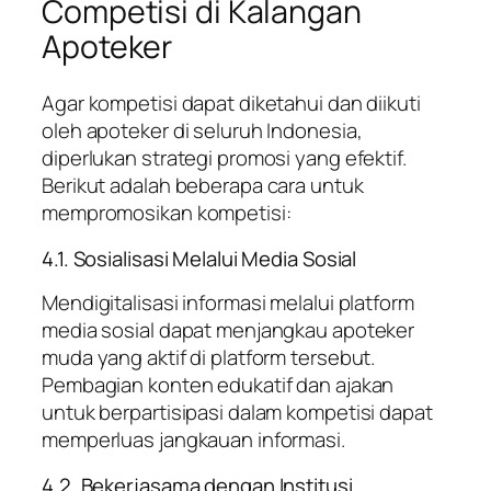
Competisi di Kalangan
Apoteker
Agar kompetisi dapat diketahui dan diikuti
oleh apoteker di seluruh Indonesia,
diperlukan strategi promosi yang efektif.
Berikut adalah beberapa cara untuk
mempromosikan kompetisi:
4.1. Sosialisasi Melalui Media Sosial
Mendigitalisasi informasi melalui platform
media sosial dapat menjangkau apoteker
muda yang aktif di platform tersebut.
Pembagian konten edukatif dan ajakan
untuk berpartisipasi dalam kompetisi dapat
memperluas jangkauan informasi.
4.2. Bekerjasama dengan Institusi