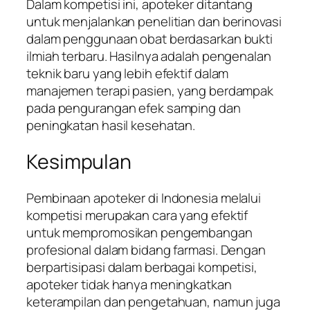
Dalam kompetisi ini, apoteker ditantang
untuk menjalankan penelitian dan berinovasi
dalam penggunaan obat berdasarkan bukti
ilmiah terbaru. Hasilnya adalah pengenalan
teknik baru yang lebih efektif dalam
manajemen terapi pasien, yang berdampak
pada pengurangan efek samping dan
peningkatan hasil kesehatan.
Kesimpulan
Pembinaan apoteker di Indonesia melalui
kompetisi merupakan cara yang efektif
untuk mempromosikan pengembangan
profesional dalam bidang farmasi. Dengan
berpartisipasi dalam berbagai kompetisi,
apoteker tidak hanya meningkatkan
keterampilan dan pengetahuan, namun juga