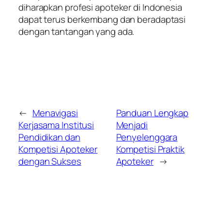
diharapkan profesi apoteker di Indonesia
dapat terus berkembang dan beradaptasi
dengan tantangan yang ada.
←
Menavigasi
Panduan Lengkap
Kerjasama Institusi
Menjadi
Pendidikan dan
Penyelenggara
Kompetisi Apoteker
Kompetisi Praktik
dengan Sukses
Apoteker
→