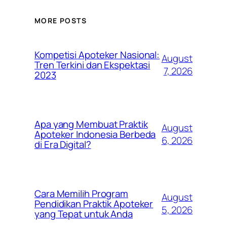
MORE POSTS
Kompetisi Apoteker Nasional:
August
Tren Terkini dan Ekspektasi
7, 2026
2023
Apa yang Membuat Praktik
August
Apoteker Indonesia Berbeda
6, 2026
di Era Digital?
Cara Memilih Program
August
Pendidikan Praktik Apoteker
5, 2026
yang Tepat untuk Anda