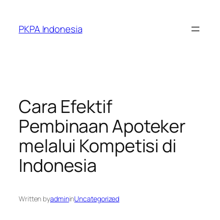
Skip
to
PKPA Indonesia
content
Cara Efektif
Pembinaan Apoteker
melalui Kompetisi di
Indonesia
Written by
admin
in
Uncategorized