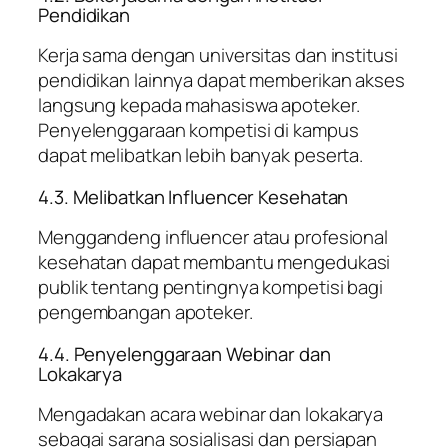
Pendidikan
Kerja sama dengan universitas dan institusi
pendidikan lainnya dapat memberikan akses
langsung kepada mahasiswa apoteker.
Penyelenggaraan kompetisi di kampus
dapat melibatkan lebih banyak peserta.
4.3. Melibatkan Influencer Kesehatan
Menggandeng influencer atau profesional
kesehatan dapat membantu mengedukasi
publik tentang pentingnya kompetisi bagi
pengembangan apoteker.
4.4. Penyelenggaraan Webinar dan
Lokakarya
Mengadakan acara webinar dan lokakarya
sebagai sarana sosialisasi dan persiapan