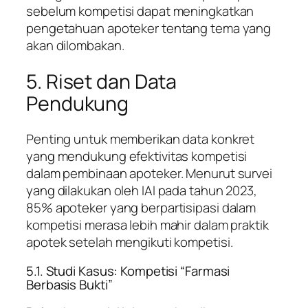
sebelum kompetisi dapat meningkatkan
pengetahuan apoteker tentang tema yang
akan dilombakan.
5. Riset dan Data
Pendukung
Penting untuk memberikan data konkret
yang mendukung efektivitas kompetisi
dalam pembinaan apoteker. Menurut survei
yang dilakukan oleh IAI pada tahun 2023,
85% apoteker yang berpartisipasi dalam
kompetisi merasa lebih mahir dalam praktik
apotek setelah mengikuti kompetisi.
5.1. Studi Kasus: Kompetisi “Farmasi
Berbasis Bukti”