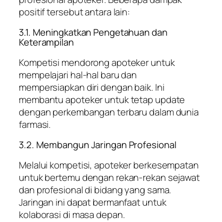
positif tersebut antara lain:
3.1. Meningkatkan Pengetahuan dan
Keterampilan
Kompetisi mendorong apoteker untuk
mempelajari hal-hal baru dan
mempersiapkan diri dengan baik. Ini
membantu apoteker untuk tetap update
dengan perkembangan terbaru dalam dunia
farmasi.
3.2. Membangun Jaringan Profesional
Melalui kompetisi, apoteker berkesempatan
untuk bertemu dengan rekan-rekan sejawat
dan profesional di bidang yang sama.
Jaringan ini dapat bermanfaat untuk
kolaborasi di masa depan.