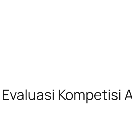
Evaluasi Kompetisi 