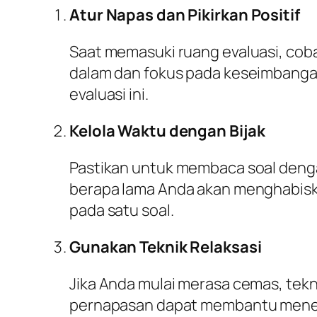
Atur Napas dan Pikirkan Positif
Saat memasuki ruang evaluasi, cob
dalam dan fokus pada keseimbanga
evaluasi ini.
Kelola Waktu dengan Bijak
Pastikan untuk membaca soal denga
berapa lama Anda akan menghabiska
pada satu soal.
Gunakan Teknik Relaksasi
Jika Anda mulai merasa cemas, tek
pernapasan dapat membantu menenan