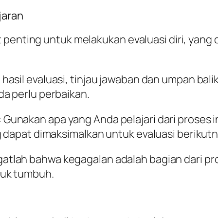
jaran
t penting untuk melakukan evaluasi diri, y
asil evaluasi, tinjau jawaban dan umpan balik 
a perlu perbaikan.
: Gunakan apa yang Anda pelajari dari proses in
g dapat dimaksimalkan untuk evaluasi berikutn
ngatlah bahwa kegagalan adalah bagian dari p
tuk tumbuh.