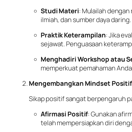
Studi Materi
: Mulailah dengan
ilmiah, dan sumber daya daring
Praktik Keterampilan
: Jika e
sejawat. Penguasaan keterampi
Menghadiri Workshop atau S
memperkuat pemahaman Anda ten
Mengembangkan Mindset Positi
Sikap positif sangat berpengaruh p
Afirmasi Positif
: Gunakan afirm
telah mempersiapkan diri denga