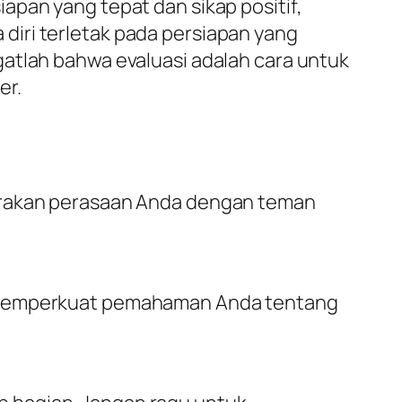
apan yang tepat dan sikap positif,
diri terletak pada persiapan yang
gatlah bahwa evaluasi adalah cara untuk
er.
icarakan perasaan Anda dengan teman
 memperkuat pemahaman Anda tentang