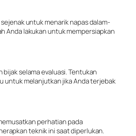
 sejenak untuk menarik napas dalam-
lah Anda lakukan untuk mempersiapkan
bijak selama evaluasi. Tentukan
 untuk melanjutkan jika Anda terjebak
u memusatkan perhatian pada
apkan teknik ini saat diperlukan.