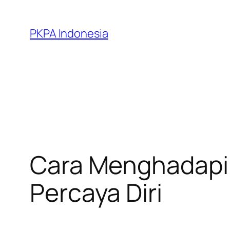
Skip
to
PKPA Indonesia
content
Cara Menghadapi 
Percaya Diri