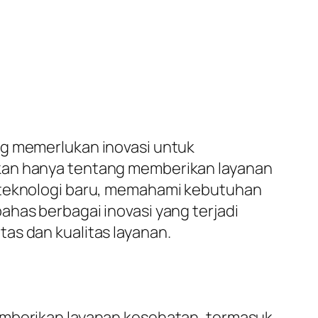
ng memerlukan inovasi untuk
ukan hanya tentang memberikan layanan
n teknologi baru, memahami kebutuhan
ahas berbagai inovasi yang terjadi
as dan kualitas layanan.
memberikan layanan kesehatan, termasuk