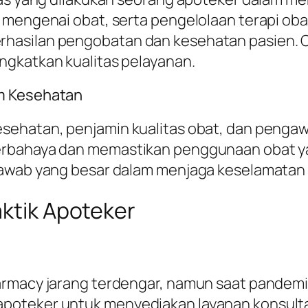
 mengenai obat, serta pengelolaan terapi obat
asilan pengobatan dan kesehatan pasien. Ole
ngkatkan kualitas pelayanan.
em Kesehatan
sehatan, penjamin kualitas obat, dan pengaw
erbahaya dan memastikan penggunaan obat ya
jawab yang besar dalam menjaga keselamatan 
aktik Apoteker
rmacy jarang terdengar, namun saat pandemi 
teker untuk menyediakan layanan konsultasi 