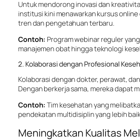
Untuk mendorong inovasi dan kreativita
institusi kini menawarkan kursus onli
tren dan pengetahuan terbaru.
Contoh:
Program webinar reguler yang 
manajemen obat hingga teknologi kese
2. Kolaborasi dengan Profesional Kese
Kolaborasi dengan dokter, perawat, dan
Dengan berkerja sama, mereka dapat m
Contoh:
Tim kesehatan yang melibatka
pendekatan multidisiplin yang lebih ba
Meningkatkan Kualitas Mel