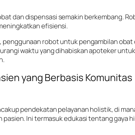
bat dan dispensasi semakin berkembang. Ro
eningkatkan efisiensi.
r, penggunaan robot untuk pengambilan obat 
urangi waktu yang dihabiskan apoteker untuk
n.
asien yang Berbasis Komunitas
ncakup pendekatan pelayanan holistik, di man
 pasien. Ini termasuk edukasi tentang gaya h