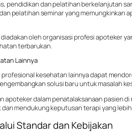
s, pendidikan dan pelatihan berkelanjutan sa
ne dan pelatihan seminar yang memungkinkan 
diadakan oleh organisasi profesi apoteker ya
hatan terbarukan.
hatan Lainnya
 profesional kesehatan lainnya dapat mendoro
engembangkan solusi baru untuk masalah kes
n apoteker dalam penatalaksanaan pasien di
ik dan mendukung keputusan terapi yang lebih
alui Standar dan Kebijakan