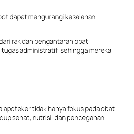
bot dapat mengurangi kesalahan
dari rak dan pengantaran obat
 tugas administratif, sehingga mereka
a apoteker tidak hanya fokus pada obat
idup sehat, nutrisi, dan pencegahan