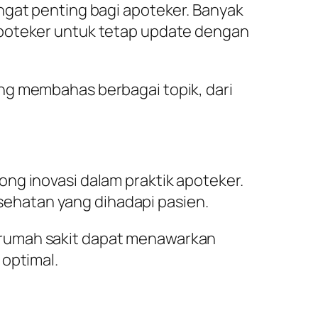
ngat penting bagi apoteker. Banyak
apoteker untuk tetap update dengan
ng membahas berbagai topik, dari
ng inovasi dalam praktik apoteker.
ehatan yang dihadapi pasien.
 rumah sakit dapat menawarkan
 optimal.