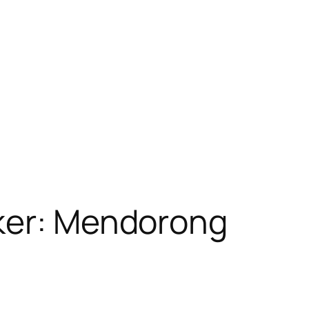
eker: Mendorong