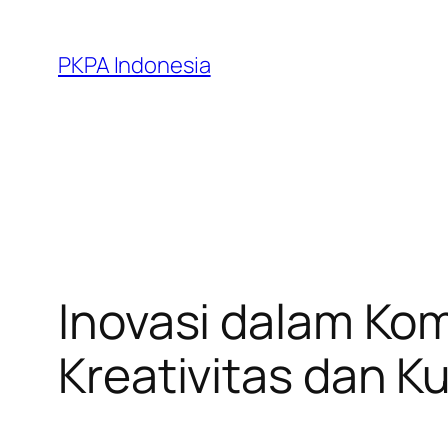
Skip
to
PKPA Indonesia
content
Inovasi dalam Kom
Kreativitas dan Ku