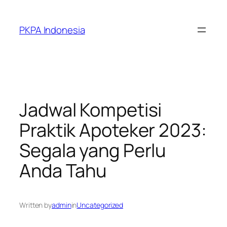
Skip
to
PKPA Indonesia
content
Jadwal Kompetisi
Praktik Apoteker 2023:
Segala yang Perlu
Anda Tahu
Written by
admin
in
Uncategorized