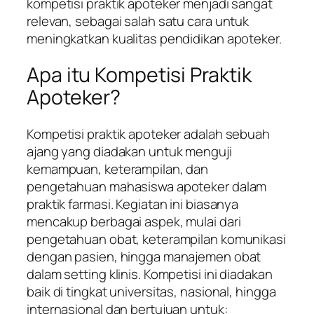
kompetisi praktik apoteker menjadi sangat
relevan, sebagai salah satu cara untuk
meningkatkan kualitas pendidikan apoteker.
Apa itu Kompetisi Praktik
Apoteker?
Kompetisi praktik apoteker adalah sebuah
ajang yang diadakan untuk menguji
kemampuan, keterampilan, dan
pengetahuan mahasiswa apoteker dalam
praktik farmasi. Kegiatan ini biasanya
mencakup berbagai aspek, mulai dari
pengetahuan obat, keterampilan komunikasi
dengan pasien, hingga manajemen obat
dalam setting klinis. Kompetisi ini diadakan
baik di tingkat universitas, nasional, hingga
internasional dan bertujuan untuk: