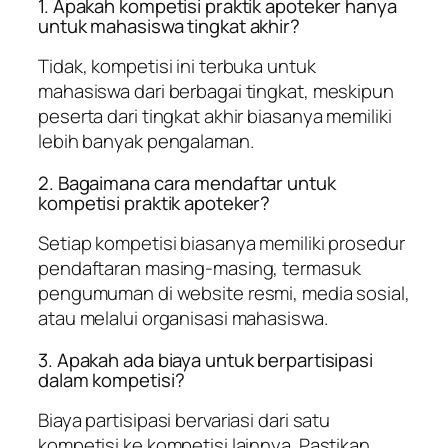
1. Apakah kompetisi praktik apoteker hanya
untuk mahasiswa tingkat akhir?
Tidak, kompetisi ini terbuka untuk
mahasiswa dari berbagai tingkat, meskipun
peserta dari tingkat akhir biasanya memiliki
lebih banyak pengalaman.
2. Bagaimana cara mendaftar untuk
kompetisi praktik apoteker?
Setiap kompetisi biasanya memiliki prosedur
pendaftaran masing-masing, termasuk
pengumuman di website resmi, media sosial,
atau melalui organisasi mahasiswa.
3. Apakah ada biaya untuk berpartisipasi
dalam kompetisi?
Biaya partisipasi bervariasi dari satu
kompetisi ke kompetisi lainnya. Pastikan