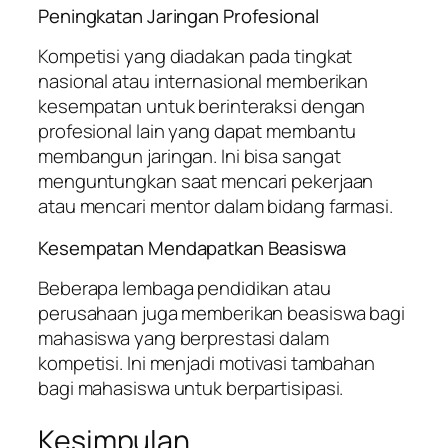
Peningkatan Jaringan Profesional
Kompetisi yang diadakan pada tingkat
nasional atau internasional memberikan
kesempatan untuk berinteraksi dengan
profesional lain yang dapat membantu
membangun jaringan. Ini bisa sangat
menguntungkan saat mencari pekerjaan
atau mencari mentor dalam bidang farmasi.
Kesempatan Mendapatkan Beasiswa
Beberapa lembaga pendidikan atau
perusahaan juga memberikan beasiswa bagi
mahasiswa yang berprestasi dalam
kompetisi. Ini menjadi motivasi tambahan
bagi mahasiswa untuk berpartisipasi.
Kesimpulan