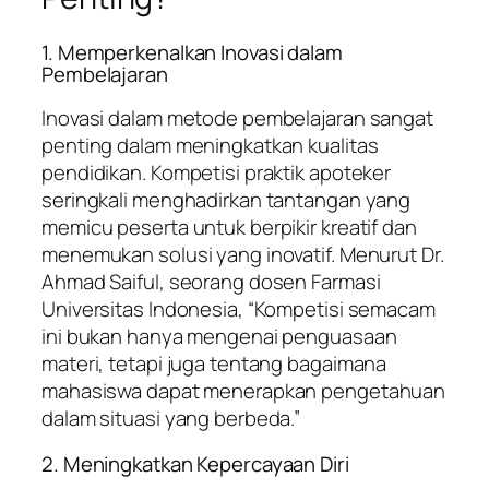
1. Memperkenalkan Inovasi dalam
Pembelajaran
Inovasi dalam metode pembelajaran sangat
penting dalam meningkatkan kualitas
pendidikan. Kompetisi praktik apoteker
seringkali menghadirkan tantangan yang
memicu peserta untuk berpikir kreatif dan
menemukan solusi yang inovatif. Menurut Dr.
Ahmad Saiful, seorang dosen Farmasi
Universitas Indonesia, “Kompetisi semacam
ini bukan hanya mengenai penguasaan
materi, tetapi juga tentang bagaimana
mahasiswa dapat menerapkan pengetahuan
dalam situasi yang berbeda.”
2. Meningkatkan Kepercayaan Diri