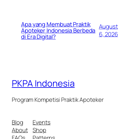
Apa yang Membuat Praktik
August
Apoteker Indonesia Berbeda
6, 2026
di Era Digital?
PKPA Indonesia
Program Kompetisi Praktik Apoteker
Blog
Events
About
Shop
FAQs
Patterns