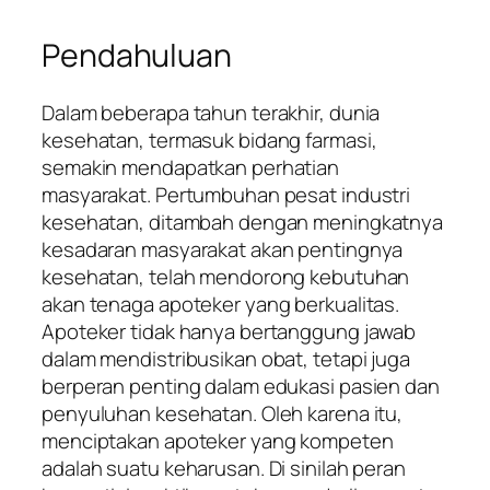
Pendahuluan
Dalam beberapa tahun terakhir, dunia
kesehatan, termasuk bidang farmasi,
semakin mendapatkan perhatian
masyarakat. Pertumbuhan pesat industri
kesehatan, ditambah dengan meningkatnya
kesadaran masyarakat akan pentingnya
kesehatan, telah mendorong kebutuhan
akan tenaga apoteker yang berkualitas.
Apoteker tidak hanya bertanggung jawab
dalam mendistribusikan obat, tetapi juga
berperan penting dalam edukasi pasien dan
penyuluhan kesehatan. Oleh karena itu,
menciptakan apoteker yang kompeten
adalah suatu keharusan. Di sinilah peran