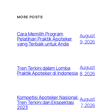
MORE POSTS
Cara Memilih Program
August
Pelatihan Praktik Apoteker
9, 2026
yang Terbaik untuk Anda
August
Tren Terkini dalam Lomba
Praktik Apoteker di Indonesia
8, 2026
Kompetisi Apoteker Nasional:
August
Tren Terkini dan Ekspektasi
7, 2026
2023