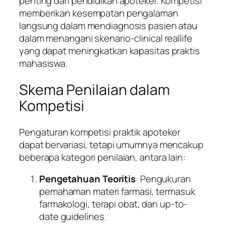
penting dari pendidikan apoteker. Kompetisi
memberikan kesempatan pengalaman
langsung dalam mendiagnosis pasien atau
dalam menangani skenario-clinical reallife
yang dapat meningkatkan kapasitas praktis
mahasiswa.
Skema Penilaian dalam
Kompetisi
Pengaturan kompetisi praktik apoteker
dapat bervariasi, tetapi umumnya mencakup
beberapa kategori penilaian, antara lain:
Pengetahuan Teoritis
: Pengukuran
pemahaman materi farmasi, termasuk
farmakologi, terapi obat, dan up-to-
date guidelines.