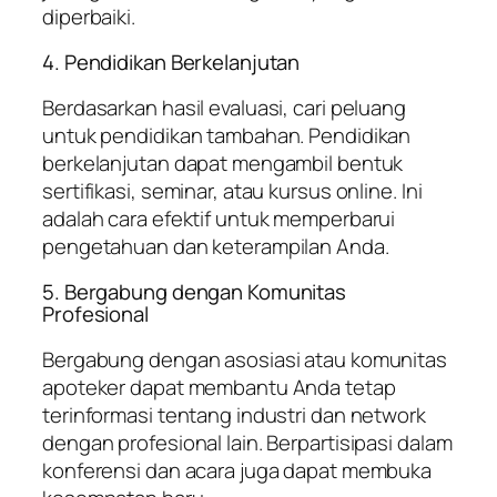
diperbaiki.
4. Pendidikan Berkelanjutan
Berdasarkan hasil evaluasi, cari peluang
untuk pendidikan tambahan. Pendidikan
berkelanjutan dapat mengambil bentuk
sertifikasi, seminar, atau kursus online. Ini
adalah cara efektif untuk memperbarui
pengetahuan dan keterampilan Anda.
5. Bergabung dengan Komunitas
Profesional
Bergabung dengan asosiasi atau komunitas
apoteker dapat membantu Anda tetap
terinformasi tentang industri dan network
dengan profesional lain. Berpartisipasi dalam
konferensi dan acara juga dapat membuka