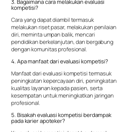
3. Bagaimana cara melakukan evaluasi
kompetisi?
Cara yang dapat diambil termasuk
melakukan riset pasar, melakukan penilaian
diri, meminta umpan balik, mencari
pendidikan berkelanjutan, dan bergabung
dengan komunitas profesional.
4. Apa manfaat dari evaluasi kompetisi?
Manfaat dari evaluasi kompetisi termasuk
peningkatan kepercayaan diri, peningkatan
kualitas layanan kepada pasien, serta
kesempatan untuk meningkatkan jaringan
profesional.
5. Bisakah evaluasi kompetisi berdampak
pada karier apoteker?