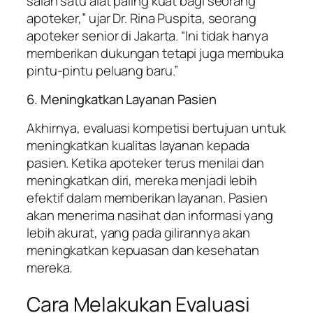
salah satu alat paling kuat bagi seorang
apoteker,” ujar Dr. Rina Puspita, seorang
apoteker senior di Jakarta. “Ini tidak hanya
memberikan dukungan tetapi juga membuka
pintu-pintu peluang baru.”
6. Meningkatkan Layanan Pasien
Akhirnya, evaluasi kompetisi bertujuan untuk
meningkatkan kualitas layanan kepada
pasien. Ketika apoteker terus menilai dan
meningkatkan diri, mereka menjadi lebih
efektif dalam memberikan layanan. Pasien
akan menerima nasihat dan informasi yang
lebih akurat, yang pada gilirannya akan
meningkatkan kepuasan dan kesehatan
mereka.
Cara Melakukan Evaluasi