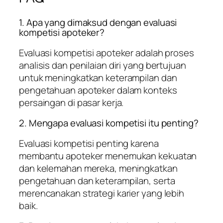
1. Apa yang dimaksud dengan evaluasi
kompetisi apoteker?
Evaluasi kompetisi apoteker adalah proses
analisis dan penilaian diri yang bertujuan
untuk meningkatkan keterampilan dan
pengetahuan apoteker dalam konteks
persaingan di pasar kerja.
2. Mengapa evaluasi kompetisi itu penting?
Evaluasi kompetisi penting karena
membantu apoteker menemukan kekuatan
dan kelemahan mereka, meningkatkan
pengetahuan dan keterampilan, serta
merencanakan strategi karier yang lebih
baik.