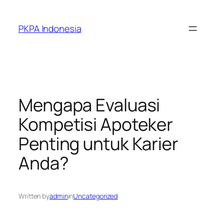
Skip
to
PKPA Indonesia
content
Mengapa Evaluasi
Kompetisi Apoteker
Penting untuk Karier
Anda?
Written by
admin
in
Uncategorized