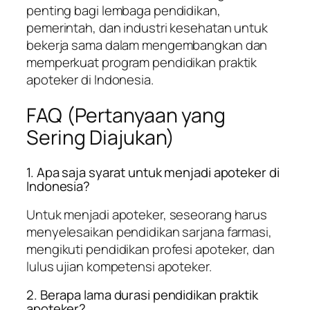
penting bagi lembaga pendidikan,
pemerintah, dan industri kesehatan untuk
bekerja sama dalam mengembangkan dan
memperkuat program pendidikan praktik
apoteker di Indonesia.
FAQ (Pertanyaan yang
Sering Diajukan)
1. Apa saja syarat untuk menjadi apoteker di
Indonesia?
Untuk menjadi apoteker, seseorang harus
menyelesaikan pendidikan sarjana farmasi,
mengikuti pendidikan profesi apoteker, dan
lulus ujian kompetensi apoteker.
2. Berapa lama durasi pendidikan praktik
apoteker?