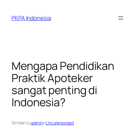
Skip
to
PKPA Indonesia
content
Mengapa Pendidikan
Praktik Apoteker
sangat penting di
Indonesia?
Written by
admin
in
Uncategorized