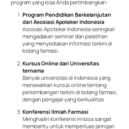
program yang bisa Anda pertimbangkan:
Program Pendidikan Berkelanjutan
dari Asosiasi Apoteker Indonesia
Asosiasi Apoteker Indonesia seringkali
mengadakan seminar dan pelatihan
yang menyediakan informasi terkini di
bidang farmasi.
Kursus Online dari Universitas
ternama
Banyak universitas di Indonesia yang
menawarkan kursus online tentang
perkembangan terkini di bidang farmasi,
dengan pengajar yang berkualitas.
Konferensi Ilmiah Farmasi
Menghadiri konferensi ini bisa sangat
membantu untuk memperluas jaringan