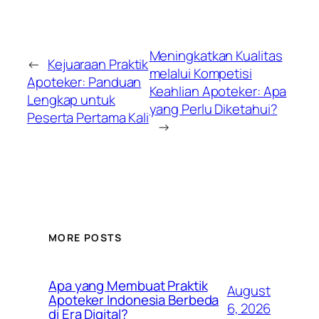
Meningkatkan Kualitas
←
Kejuaraan Praktik
melalui Kompetisi
Apoteker: Panduan
Keahlian Apoteker: Apa
Lengkap untuk
yang Perlu Diketahui?
Peserta Pertama Kali
→
MORE POSTS
Apa yang Membuat Praktik
August
Apoteker Indonesia Berbeda
6, 2026
di Era Digital?