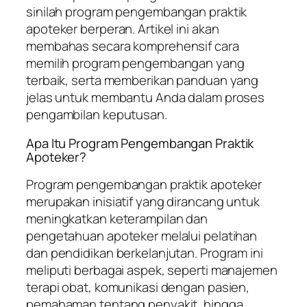
sinilah program pengembangan praktik
apoteker berperan. Artikel ini akan
membahas secara komprehensif cara
memilih program pengembangan yang
terbaik, serta memberikan panduan yang
jelas untuk membantu Anda dalam proses
pengambilan keputusan.
Apa Itu Program Pengembangan Praktik
Apoteker?
Program pengembangan praktik apoteker
merupakan inisiatif yang dirancang untuk
meningkatkan keterampilan dan
pengetahuan apoteker melalui pelatihan
dan pendidikan berkelanjutan. Program ini
meliputi berbagai aspek, seperti manajemen
terapi obat, komunikasi dengan pasien,
pemahaman tentang penyakit, hingga