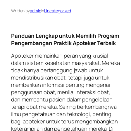
Written by
admin
in
Uncategorized
Panduan Lengkap untuk Memilih Program
Pengembangan Praktik Apoteker Terbaik
Apoteker memainkan peran yang krusial
dalam sistem kesehatan masyarakat. Mereka
tidak hanya bertanggung jawab untuk
mendistribusikan obat, tetapi juga untuk
memberikan informasi penting mengenai
penggunaan obat, menilai interaksi obat,
dan membantu pasien dalam pengelolaan
terapi obat mereka. Seiring berkembangnya
ilmu pengetahuan dan teknologi, penting
bagi apoteker untuk terus mengembangkan
keterampilan dan pengetahuan mereka. Di