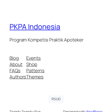
PKPA Indonesia
Program Kompetisi Praktik Apoteker
Blog
Events
About
Shop
FAQs
Patterns
Authors
Themes
RSUD
Twenty Twenty-Five
Designed with
WordPress