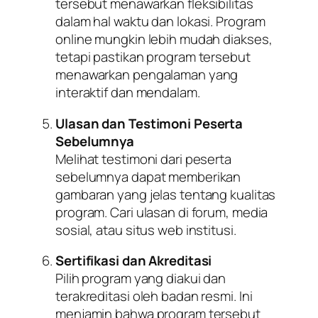
tersebut menawarkan fleksibilitas
dalam hal waktu dan lokasi. Program
online mungkin lebih mudah diakses,
tetapi pastikan program tersebut
menawarkan pengalaman yang
interaktif dan mendalam.
Ulasan dan Testimoni Peserta
Sebelumnya
Melihat testimoni dari peserta
sebelumnya dapat memberikan
gambaran yang jelas tentang kualitas
program. Cari ulasan di forum, media
sosial, atau situs web institusi.
Sertifikasi dan Akreditasi
Pilih program yang diakui dan
terakreditasi oleh badan resmi. Ini
menjamin bahwa program tersebut