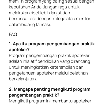
memilih program yang paling sesuai dengan
kebutuhan Anda. Jangan ragu untuk
melakukan riset lebih lanjut dan
berkonsultasi dengan kolega atau mentor
dalam bidang farmasi.
FAQ
1. Apa itu program pengembangan praktik
apoteker?
Program pengembangan praktik apoteker
adalah inisiatif pendidikan yang dirancang
untuk meningkatkan keterampilan dan
pengetahuan apoteker melalui pelatihan
berkelanjutan.
2. Mengapa penting mengikuti program
pengembangan praktik?
Mengikuti program ini membantu apoteker