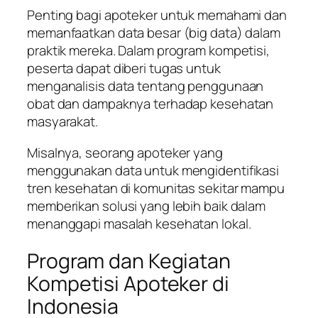
Penting bagi apoteker untuk memahami dan
memanfaatkan data besar (big data) dalam
praktik mereka. Dalam program kompetisi,
peserta dapat diberi tugas untuk
menganalisis data tentang penggunaan
obat dan dampaknya terhadap kesehatan
masyarakat.
Misalnya, seorang apoteker yang
menggunakan data untuk mengidentifikasi
tren kesehatan di komunitas sekitar mampu
memberikan solusi yang lebih baik dalam
menanggapi masalah kesehatan lokal.
Program dan Kegiatan
Kompetisi Apoteker di
Indonesia