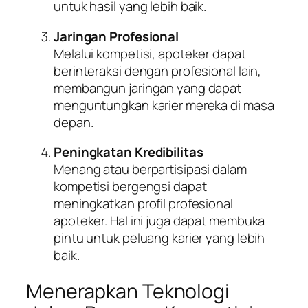
untuk hasil yang lebih baik.
Jaringan Profesional
Melalui kompetisi, apoteker dapat
berinteraksi dengan profesional lain,
membangun jaringan yang dapat
menguntungkan karier mereka di masa
depan.
Peningkatan Kredibilitas
Menang atau berpartisipasi dalam
kompetisi bergengsi dapat
meningkatkan profil profesional
apoteker. Hal ini juga dapat membuka
pintu untuk peluang karier yang lebih
baik.
Menerapkan Teknologi