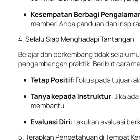
Kesempatan Berbagi Pengalama
memberi Anda panduan dan inspiras
4. Selalu Siap Menghadapi Tantangan
Belajar dan berkembang tidak selalu m
pengembangan praktik. Berikut cara me
Tetap Positif
: Fokus pada tujuan ak
Tanya kepada Instruktur
: Jika ad
membantu.
Evaluasi Diri
: Lakukan evaluasi ber
5. Terapkan Pengetahuan di Tempat Ke