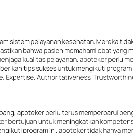
am sistem pelayanan kesehatan. Mereka tida
emastikan bahwa pasien memahami obat yang
enjaga kualitas pelayanan, apoteker perlu 
memberikan tips sukses untuk mengikuti progr
 Expertise, Authoritativeness, Trustworthin
mbang, apoteker perlu terus memperbarui pen
er bertujuan untuk meningkatkan kompetens
ngikuti program ini, apoteker tidak hanya 