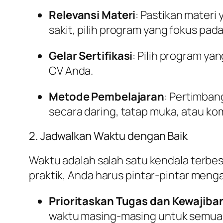
Relevansi Materi
: Pastikan materi 
sakit, pilih program yang fokus pada
Gelar Sertifikasi
: Pilih program ya
CV Anda.
Metode Pembelajaran
: Pertimban
secara daring, tatap muka, atau k
2. Jadwalkan Waktu dengan Baik
Waktu adalah salah satu kendala terb
praktik, Anda harus pintar-pintar meng
Prioritaskan Tugas dan Kewajiba
waktu masing-masing untuk semua 