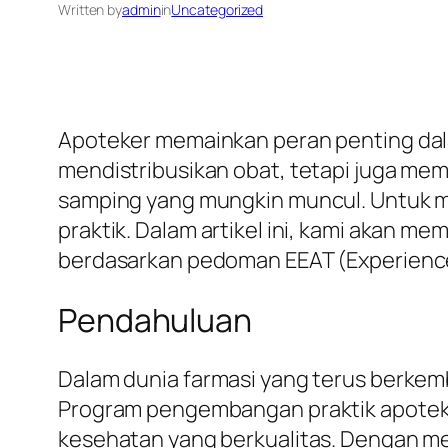
Written by
admin
in
Uncategorized
Apoteker memainkan peran penting dal
mendistribusikan obat, tetapi juga m
samping yang mungkin muncul. Untuk m
praktik. Dalam artikel ini, kami akan 
berdasarkan pedoman EEAT (Experience,
Pendahuluan
Dalam dunia farmasi yang terus berke
Program pengembangan praktik apotek
kesehatan yang berkualitas. Dengan me