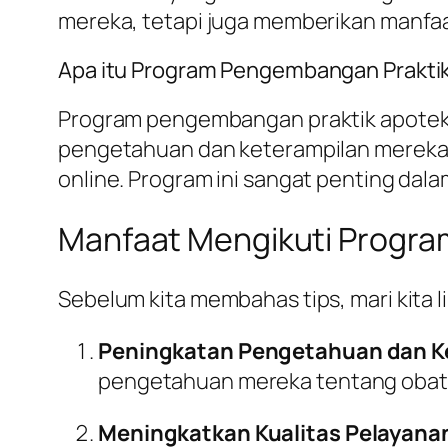
mereka, tetapi juga memberikan manfaat
Apa itu Program Pengembangan Prakti
Program pengembangan praktik apotek
pengetahuan dan keterampilan mereka da
online. Program ini sangat penting dal
Manfaat Mengikuti Progra
Sebelum kita membahas tips, mari kita
Peningkatan Pengetahuan dan K
pengetahuan mereka tentang obat-o
Meningkatkan Kualitas Pelayana