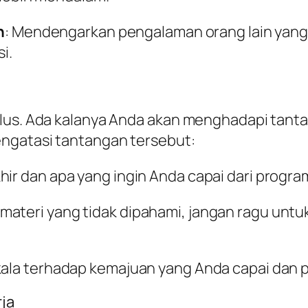
n
: Mendengarkan pengalaman orang lain yang 
i.
ulus. Ada kalanya Anda akan menghadapi tan
ngatasi tantangan tersebut:
hir dan apa yang ingin Anda capai dari program
a materi yang tidak dipahami, jangan ragu unt
kala terhadap kemajuan yang Anda capai dan p
rja