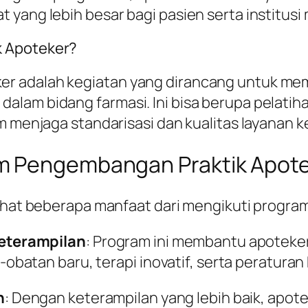
 yang lebih besar bagi pasien serta institusi
k Apoteker?
er adalah kegiatan yang dirancang untuk 
lam bidang farmasi. Ini bisa berupa pelatiha
am menjaga standarisasi dan kualitas layanan 
m Pengembangan Praktik Apot
 lihat beberapa manfaat dari mengikuti progr
eterampilan
: Program ini membantu apoteke
batan baru, terapi inovatif, serta peratura
n
: Dengan keterampilan yang lebih baik, apo