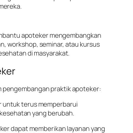
 mereka.
membantu apoteker mengembangkan
n, workshop, seminar, atau kursus
kesehatan di masyarakat.
eker
am pengembangan praktik apoteker:
r untuk terus memperbarui
n kesehatan yang berubah.
teker dapat memberikan layanan yang