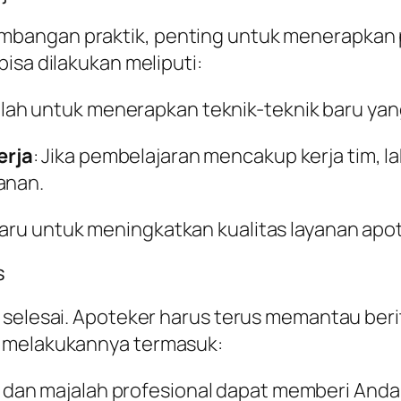
mbangan praktik, penting untuk menerapkan
isa dilakukan meliputi:
lah untuk menerapkan teknik-teknik baru yang t
erja
: Jika pembelajaran mencakup kerja tim, l
anan.
 baru untuk meningkatkan kualitas layanan apo
s
selesai. Apoteker harus terus memantau berita,
k melakukannya termasuk:
l dan majalah profesional dapat memberi Anda 