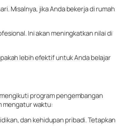
ari. Misalnya, jika Anda bekerja di rumah
fesional. Ini akan meningkatkan nilai di
akah lebih efektif untuk Anda belajar
am mengikuti program pengembangan
am mengatur waktu:
didikan, dan kehidupan pribadi. Tetapkan