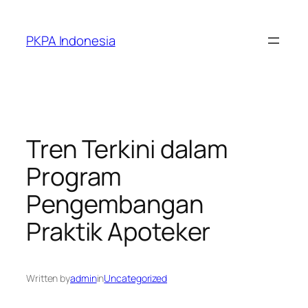
Skip
to
PKPA Indonesia
content
Tren Terkini dalam
Program
Pengembangan
Praktik Apoteker
Written by
admin
in
Uncategorized