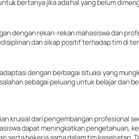
untuk bertanya jika ada hal yang belum dimeng
bungan dengan rekan-rekan mahasiswa dan prof
disiplinan dan sikap positif terhadap tim di te
eradaptasi dengan berbagai situasi yang mungk
salahan sebagai peluang untuk belajar dan b
ian krusial dari pengembangan profesional seo
asiswa dapat meningkatkan pengetahuan, ket
en serta bekerja sama dalam tim kesehatan. 