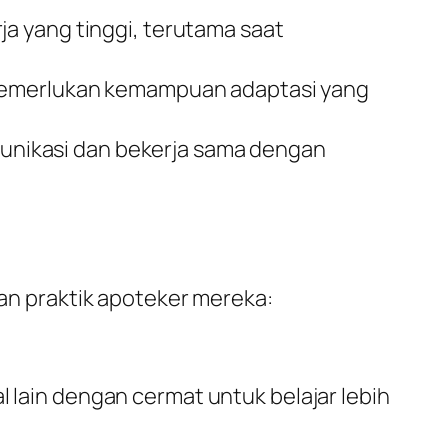
a yang tinggi, terutama saat
 memerlukan kemampuan adaptasi yang
unikasi dan bekerja sama dengan
n praktik apoteker mereka:
l lain dengan cermat untuk belajar lebih