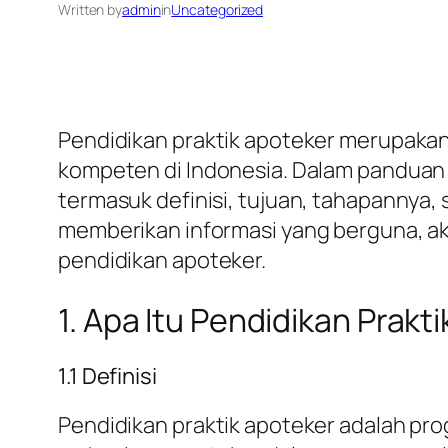
Written by
admin
in
Uncategorized
Pendidikan praktik apoteker merupakan
kompeten di Indonesia. Dalam panduan i
termasuk definisi, tujuan, tahapannya, 
memberikan informasi yang berguna, 
pendidikan apoteker.
1. Apa Itu Pendidikan Prakt
1.1 Definisi
Pendidikan praktik apoteker adalah p