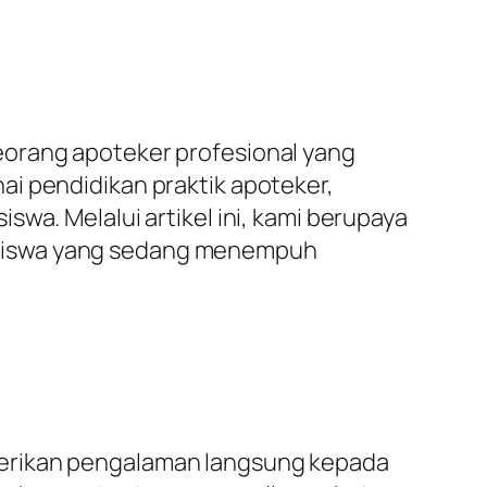
eorang apoteker profesional yang
ai pendidikan praktik apoteker,
wa. Melalui artikel ini, kami berupaya
asiswa yang sedang menempuh
berikan pengalaman langsung kepada