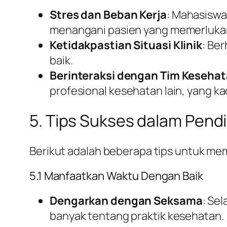
Stres dan Beban Kerja
: Mahasiswa
menangani pasien yang memerlukan
Ketidakpastian Situasi Klinik
: Be
baik.
Berinteraksi dengan Tim Kesehat
profesional kesehatan lain, yang ka
5. Tips Sukses dalam Pendi
Berikut adalah beberapa tips untuk m
5.1 Manfaatkan Waktu Dengan Baik
Dengarkan dengan Seksama
: Se
banyak tentang praktik kesehatan.