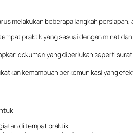
rus melakukan beberapa langkah persiapan, a
 tempat praktik yang sesuai dengan minat dan t
apkan dokumen yang diperlukan seperti surat
gkatkan kemampuan berkomunikasi yang efekti
ntuk:
giatan di tempat praktik.