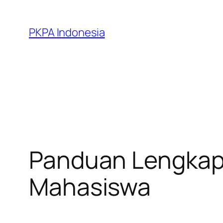
Skip
to
PKPA Indonesia
content
Panduan Lengkap 
Mahasiswa