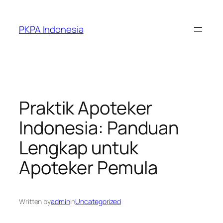
Skip
to
PKPA Indonesia
content
Praktik Apoteker
Indonesia: Panduan
Lengkap untuk
Apoteker Pemula
Written by
admin
in
Uncategorized