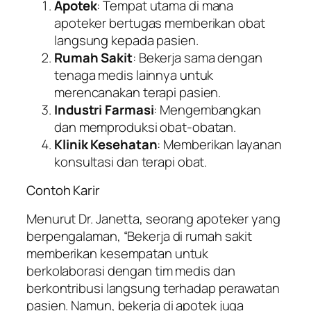
Apotek
: Tempat utama di mana
apoteker bertugas memberikan obat
langsung kepada pasien.
Rumah Sakit
: Bekerja sama dengan
tenaga medis lainnya untuk
merencanakan terapi pasien.
Industri Farmasi
: Mengembangkan
dan memproduksi obat-obatan.
Klinik Kesehatan
: Memberikan layanan
konsultasi dan terapi obat.
Contoh Karir
Menurut Dr. Janetta, seorang apoteker yang
berpengalaman, “Bekerja di rumah sakit
memberikan kesempatan untuk
berkolaborasi dengan tim medis dan
berkontribusi langsung terhadap perawatan
pasien. Namun, bekerja di apotek juga