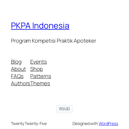
PKPA Indonesia
Program Kompetisi Praktik Apoteker
Blog
Events
About
Shop
FAQs
Patterns
Authors
Themes
RSUD
Twenty Twenty-Five
Designed with
WordPress