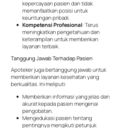
kepercayaan pasien dan tidak
memanfaatkan posisi untuk
keuntungan pribadi.
Kompetensi Profesional
: Terus
meningkatkan pengetahuan dan
keterampilan untuk memberikan
layanan terbaik.
Tanggung Jawab Terhadap Pasien
Apoteker juga bertanggung jawab untuk
memberikan layanan kesehatan yang
berkualitas. Ini meliputi:
Memberikan informasi yang jelas dan
akurat kepada pasien mengenai
pengobatan.
Mengedukasi pasien tentang
pentingnya mengikuti petunjuk